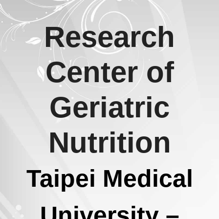
Skip
Research
to
content
Center of
Geriatric
Nutrition
Taipei Medical
University –