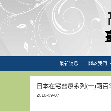
跳
至
主
要
內
容
最新消息
關於我們
日本在宅醫療系列(一)兩百
2018-09-07