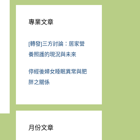
專業文章
[轉發]三方討論：居家營
養照護的現況與未來
停經後婦女睡眠異常與肥
胖之關係
月份文章