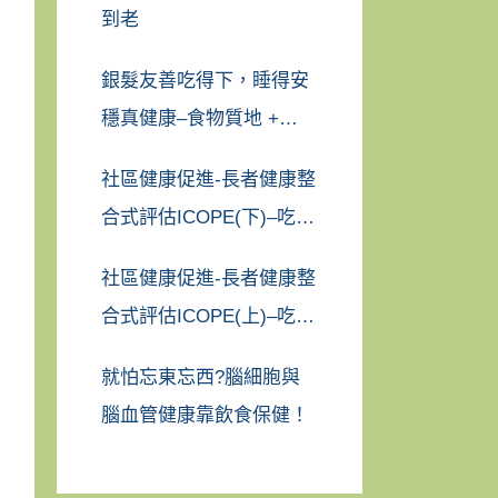
到老
銀髮友善吃得下，睡得安
穩真健康–食物質地 +
GABA豐富食材
社區健康促進-長者健康整
合式評估ICOPE(下)–吃得
好、睡得飽、活動沒煩惱
社區健康促進-長者健康整
合式評估ICOPE(上)–吃得
好、睡得飽、活動沒煩惱
就怕忘東忘西?腦細胞與
腦血管健康靠飲食保健！