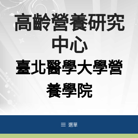
跳
高齡營養研究
至
主
中心
要
內
臺北醫學大學營
容
養學院
選單