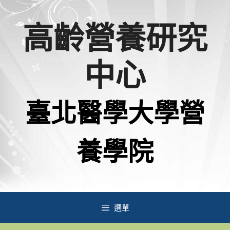
跳
高齡營養研究
至
主
中心
要
內
臺北醫學大學營
容
養學院
選單