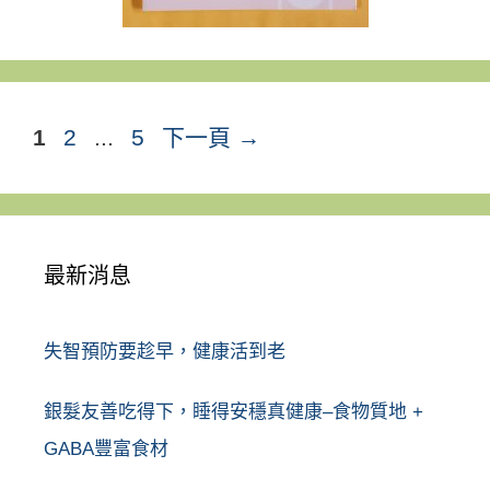
頁
頁
頁
1
2
...
5
下一頁
→
面
面
面
最新消息
失智預防要趁早，健康活到老
銀髮友善吃得下，睡得安穩真健康–食物質地 +
GABA豐富食材