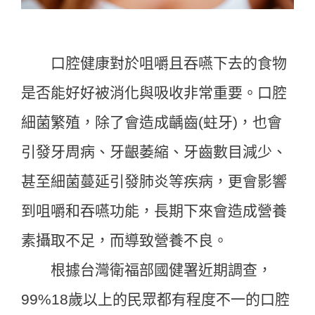
口腔健康對於咀嚼且吞嚥下去的食物
是否能好好被消化與吸收非常重要。口腔
細菌繁殖，除了會造成齲齒(蛀牙)，也會
引發牙周病、牙齦萎縮、牙齒數目減少、
甚至細菌蔓延引發肺炎等疾病，更會影響
到咀嚼和吞嚥功能，長期下來會造成營養
素攝取不足，而導致營養不良。
根據台灣衛福部國健署近期調查，
99%18歲以上的民眾都有程度不一的口腔