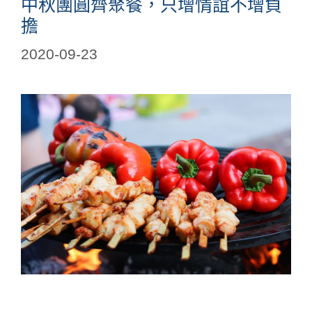
中秋團圓齊聚餐，只增情誼不增負
擔
2020-09-23