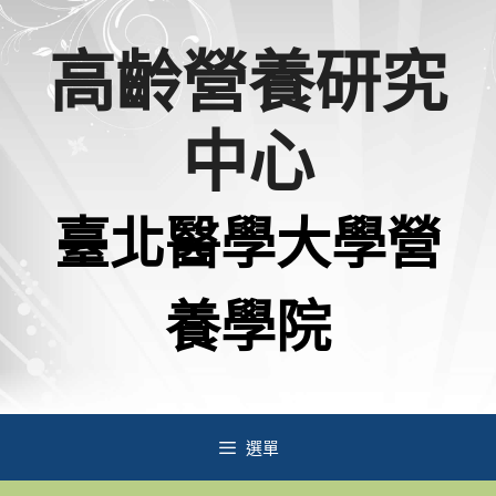
跳
高齡營養研究
至
主
中心
要
內
臺北醫學大學營
容
養學院
選單