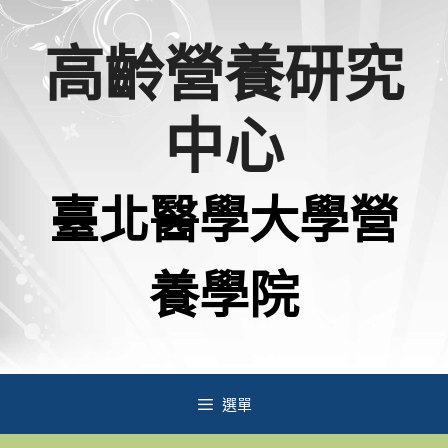
跳
高齡營養研究
至
主
中心
要
內
臺北醫學大學營
容
養學院
選單