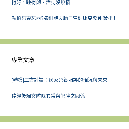
得好、睡得飽、活動沒煩惱
就怕忘東忘西?腦細胞與腦血管健康靠飲食保健！
專業文章
[轉發]三方討論：居家營養照護的現況與未來
停經後婦女睡眠異常與肥胖之關係