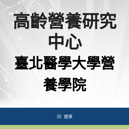
跳
高齡營養研究
至
主
中心
要
內
臺北醫學大學營
容
養學院
選單