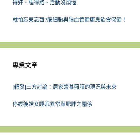
得好、睡得飽、活動沒煩惱
就怕忘東忘西?腦細胞與腦血管健康靠飲食保健！
專業文章
[轉發]三方討論：居家營養照護的現況與未來
停經後婦女睡眠異常與肥胖之關係