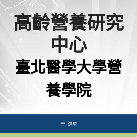
跳
高齡營養研究
至
主
中心
要
內
臺北醫學大學營
容
養學院
選單