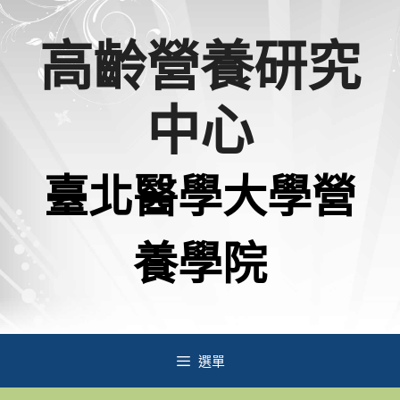
跳
高齡營養研究
至
主
中心
要
內
臺北醫學大學營
容
養學院
選單