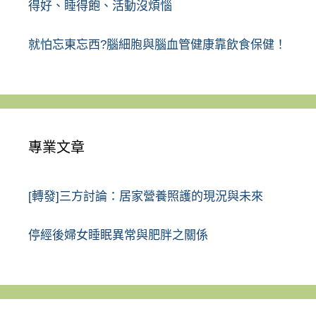
得好、睡得飽、活動沒煩惱
就怕忘東忘西?腦細胞與腦血管健康靠飲食保健！
專業文章
[轉發]三方討論：居家營養照護的現況與未來
停經後婦女睡眠異常與肥胖之關係