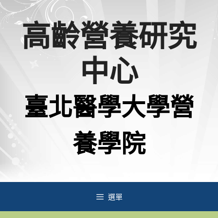
跳
高齡營養研究
至
主
中心
要
內
臺北醫學大學營
容
養學院
選單