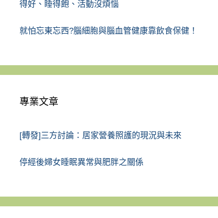
得好、睡得飽、活動沒煩惱
就怕忘東忘西?腦細胞與腦血管健康靠飲食保健！
專業文章
[轉發]三方討論：居家營養照護的現況與未來
停經後婦女睡眠異常與肥胖之關係