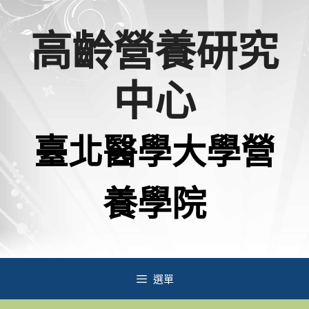
跳
高齡營養研究
至
主
中心
要
內
臺北醫學大學營
容
養學院
選單